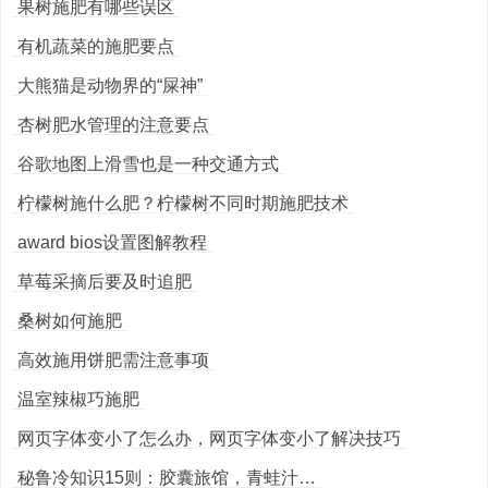
果树施肥有哪些误区
有机蔬菜的施肥要点
大熊猫是动物界的“屎神”
杏树肥水管理的注意要点
谷歌地图上滑雪也是一种交通方式
柠檬树施什么肥？柠檬树不同时期施肥技术
award bios设置图解教程
草莓采摘后要及时追肥
桑树如何施肥
高效施用饼肥需注意事项
温室辣椒巧施肥
网页字体变小了怎么办，网页字体变小了解决技巧
秘鲁冷知识15则：胶囊旅馆，青蛙汁…