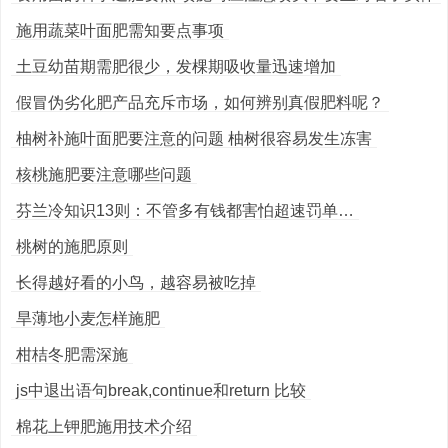
施用蔬菜叶面肥需知要点事项
土豆幼苗期需肥很少，发棵期吸收量迅速增加
假冒伪劣化肥产品充斥市场，如何辨别真假肥料呢？
柚树补施叶面肥要注意的问题 柚树很容易发生冻害
核桃施肥要注意哪些问题
芬兰冷知识13则：不管多有钱都害怕超速罚单…
桃树的施肥原则
长得越好看的小鸟，越容易被吃掉
旱薄地小麦怎样施肥
柑桔冬肥需深施
js中退出语句break,continue和return 比较
棉花上钾肥施用技术介绍