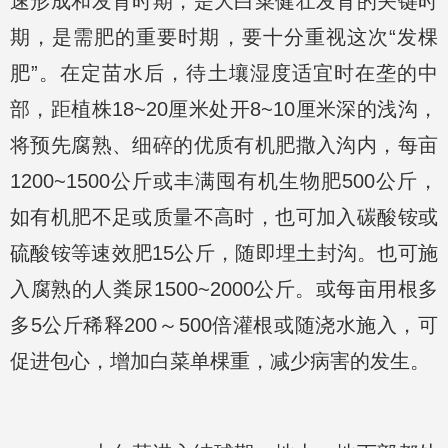
速形成和发育时期，是大白菜健壮发育的关键时
期，是需肥的重要时期，要十分重视这次“发棵
肥”。在定苗水后，待土壤湿度适宜时在垄的中
部，距植株18~20厘米处开8~10厘米深的浅沟，
将预先腐熟、细碎的优质有机肥撒入沟内，每亩
1200~1500公斤或丰满囤有机生物肥500公斤，
如有机肥不足或质量不高时，也可加入碳酸铵或
硫酸铵等速效肥15公斤，随即埋土封沟。也可施
入腐熟的人粪尿1500~2000公斤。或每亩用根多
多5公斤稀释200～500倍灌根或随浇水施入，可
促进包心，增加白菜单棵重，减少病害的发生。