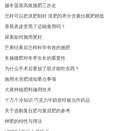
越冬菠菜高效施肥三步走
怎样可以把沤肥制好 沤肥的养分含量比厩肥稍低
香蕉表皮变黑了还能食用吗？
尿素如何施用更好
芒果结果后怎样科学有效的施肥
冬施微肥对冬枣生长的重要性
为什么手术后要放了屁才能吃东西？
施用水溶肥须知要点事项
大黄种植肥料施用技术
十万个冷知识 巧克力牛奶曾经被当作药品
关于选购复合肥与复混肥的参考
钾肥的特性与用法