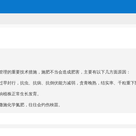
理的重要技术措施，施肥不当会造成肥害，主要有以下几方面原因：
早封行，抗虫、抗病、抗倒伏能力减弱，贪青晚熟，结实率、千粒重下
响植株正常生长发育。
撒施化学氮肥，往往会灼伤秧苗。