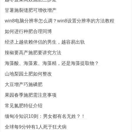
甘薯施裂缝肥可增收增产
win8电脑分辨率怎么调？win8设置分辨率的方法教程
如何进行种肥合理同博
经济上越依赖伴侣的男生，越容易出轨
辣椒要高产施肥要讲究方法
海藻酸、海藻素、海藻精，还是海藻提取物？
山地梨园土肥如何整改
大豆增产巧施磷肥
果园春季施肥需注意事项
常见氮肥特征介绍
缅甸冷知识10则：男女都有名无姓？！
全球每9分钟有1人死于狂犬病