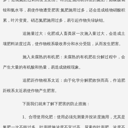
铵和氨水等，易使作物遭受肥害;氮肥施用过多，还会造成植物硝酸积
累，叶片变黄。硝态氮肥施用过多，易引起作物失绿缺钼。
追施量过大：化肥或人畜粪尿一次施入量过大，会造成土
壤肥料浓度过高，使作物根系吸收养分和水分受阻，从而发生肥害。
施入未腐熟的有机肥：未腐熟的有机肥在分解过程中，会
产生大量的有机酸和热量，易造成烧根现象。
追肥距作物根系太近：由于化学分解肥效快而高，作追肥
距根系太近易使作物产生肥害。
下面我们就来了解下肥害的防止措施：
1、合理使用化肥：使用必须先测量并按浓度施用，尤其是
氮肥一次不能过多。叶面喷施浓度不宜过高，尿素作叶面肥，浓度不