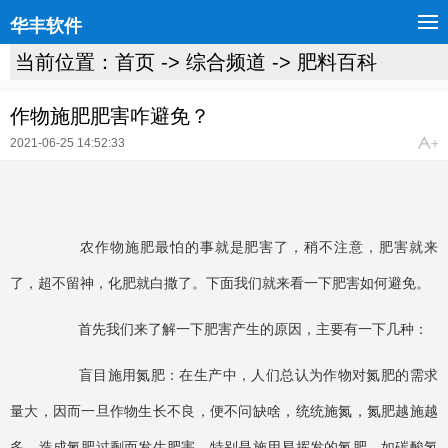
华丰软件
当前位置：
首页
->
综合频道
->
肥料百科
作物施肥肥害咋避免？
2021-06-25 14:52:33
农作物施肥最怕的事就是肥害了，稍不注意，肥害就来
了，超不留神，化肥就白撒了。下面我们就来看一下肥害如何避免。
首先我们来了解一下肥害产生的原因，主要有一下几种：
盲目施用氮肥：在生产中，人们总认为作物对氮肥的需求
量大，因而一旦作物生长不良，便不问缺啥，统统施氮，氮肥越施越
多，造成氮肥过剩而发生肥害。特别是施用易挥发的氮肥，如碳酸氢