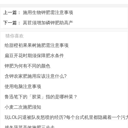
上一篇：
施用生物钾肥需注意事项
下一篇：
莴苣须增加磷钾肥助高产
猜你喜欢
给甜橙初果果树施肥需注意事项
扁豆开花时期须保障肥水条件
钾肥为何有不同的颜色
含钾农家肥施用应该注意什么?
使用电脑注意事项
鲁迅笔下的「胶菜」指的是哪种菜？
小麦二次施肥须知
玩LOL闪退被队友怒喷的经历?每个台式机里都隐藏着一个污力
越冬菠菜高效施肥三步走