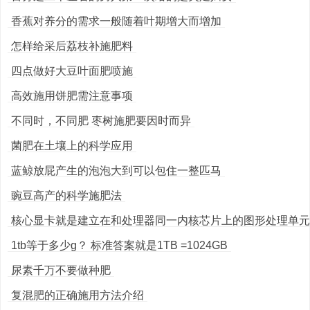
香蕉对养分的需求一般随着叶期增大而增加
怎样给采后荔枝补施肥料
四点做好大豆叶面肥喷施
高效施用饼肥需注意事项
不同时，不同肥 枣树施肥要因时而异
菌肥在土壤上的科学应用
蓝鲸放屁产生的泡泡大到可以包住一整匹马
豌豆高产的科学施肥法
核心显卡就是建立在和处理器同一内核芯片上的图形处理单元
1tb等于多少g？ 标准答案就是1TB =1024GB
尿素千万不要做种肥
复混肥的正确施用方法介绍