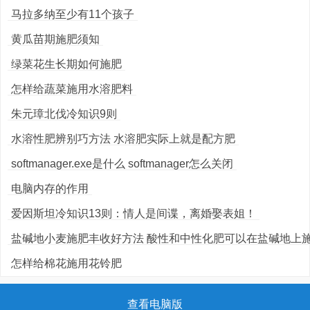
马拉多纳至少有11个孩子
黄瓜苗期施肥须知
绿菜花生长期如何施肥
怎样给蔬菜施用水溶肥料
朱元璋北伐冷知识9则
水溶性肥辨别巧方法 水溶肥实际上就是配方肥
softmanager.exe是什么 softmanager怎么关闭
电脑内存的作用
爱因斯坦冷知识13则：情人是间谍，离婚娶表姐！
盐碱地小麦施肥丰收好方法 酸性和中性化肥可以在盐碱地上
怎样给棉花施用花铃肥
查看电脑版