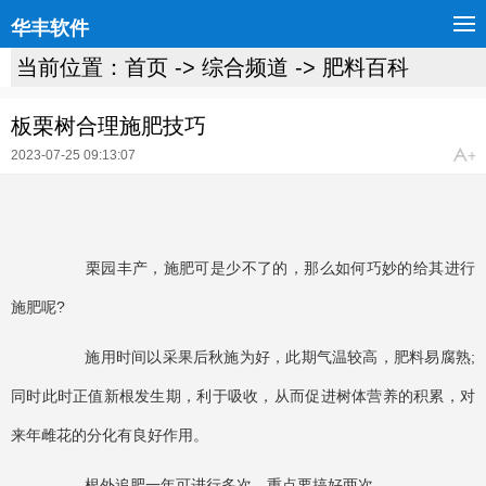
华丰软件
当前位置：
首页
->
综合频道
->
肥料百科
板栗树合理施肥技巧
2023-07-25 09:13:07
栗园丰产，施肥可是少不了的，那么如何巧妙的给其进行
施肥呢?
施用时间以采果后秋施为好，此期气温较高，肥料易腐熟;
同时此时正值新根发生期，利于吸收，从而促进树体营养的积累，对
来年雌花的分化有良好作用。
根外追肥一年可进行多次，重点要搞好两次。