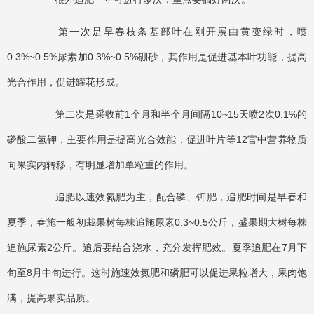
第一次是早春枝条基部叶在刚开展由黄变绿时，喷
0.3%~0.5%尿素加0.3%~0.5%硼砂，其作用是促进基本叶功能，提高
光合作用，促进罐花形成。
第二次是采收前1个月和半个月间隔10~15天喷2次0.1%的
磷酸二氢钾，主要作用是提高光合效能，促进叶片等12官中营养物质
向果实内转移，有明显增加单粒重的作用。
追肥以速效氮肥为主，配合磷、钾肥，追肥时间是早春和
夏季，春施一般初栽果树每株追施尿素0.3~0.5公斤，盛果期大树每株
追施尿素2公斤。追后要结合浇水，充分发挥肥效。夏季追肥在7月下
旬至8月中旬进行。这时施速效氮肥和磷肥可以促进果粒增大，果肉饱
满，提高果实品质。