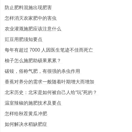
防止肥料混施出现肥害
怎样消灭农家肥中的害虫
农业灌溉施肥应该注意什么
豇豆用肥须知要点
每年有超过 7000 人因医生笔迹不佳而死亡
柚子怎么施肥助硕果累累？
碳铵，俗称气肥，有很强的杀虫作用
香蕉对养分的需求一般随着叶期增大而增加
北宋历史：北宋是如何被自己人给“玩”死的？
温室辣椒的施肥技术及要点
怎样给秋茬黄瓜冲肥
如何解决水稻缺肥症