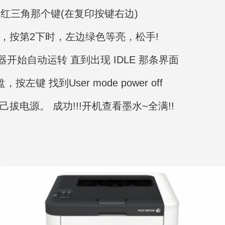
个红三角那个键(在复印按键右边)
，按第2下时，左边绿色等亮，松手!
这时机器开始自动运转 直到出现 IDLE 那条界面
 找到User mode power off
拔电源。 成功!!!开机查看墨水~全满!!