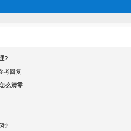
理?
参考回复
满怎么清零
5秒