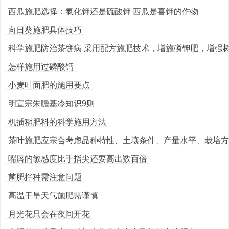
西瓜施肥选择：氯化钾还是硫酸钾 西瓜是喜钾的作物
向日葵施肥具体技巧
科学施肥防治茶饼病 采用配方施肥技术，增施磷钾肥，增强
怎样施用过磷酸钙
小麦叶面肥的施用要点
明宣宗朱瞻基冷知识9则
机插稻肥料的科学施用方法
茶叶施肥应宗合考虑品种特性、土壤条件、产量水平、栽培方式
嘴唇的敏感度比手指尖还要高出数百倍
菌肥拌种需注意问题
高温干旱天气施肥需谨慎
月光花只会在夜间开花