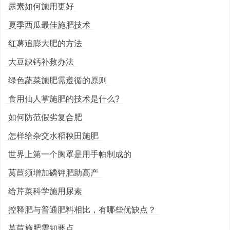
尿素如何施用更好
夏季西瓜最佳施肥技术
红薯追膨大肥的方法
大豆缺钙补救办法
绿色蔬菜施肥需遵循的原则
食用仙人掌施肥的技术是什么?
如何防范假劣复合肥
怎样给杂交水稻秧田施肥
世界上第一个胸罩是用手帕制成的
莴苣须增加磷钾肥助高产
给芹菜科学施用尿素
控释肥与普通肥料相比，有哪些优缺点？
莴苣施肥需知要点