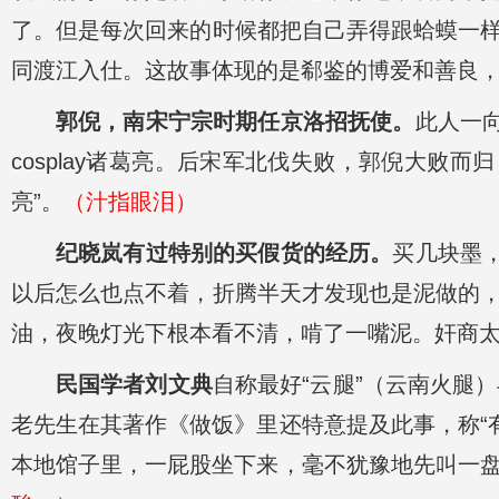
了。但是每次回来的时候都把自己弄得跟蛤蟆一
同渡江入仕。这故事体现的是郗鉴的博爱和善良
郭倪，南宋宁宗时期任京洛招抚使。
此人一
cosplay诸葛亮。后宋军北伐失败，郭倪大败而
亮”。
（汁指眼泪）
纪晓岚有过特别的买假货的经历。
买几块墨
以后怎么也点不着，折腾半天才发现也是泥做的
油，夜晚灯光下根本看不清，啃了一嘴泥。奸商太
民国学者刘文典
自称最好“云腿”（云南火腿
老先生在其著作《做饭》里还特意提及此事，称“
本地馆子里，一屁股坐下来，毫不犹豫地先叫一盘