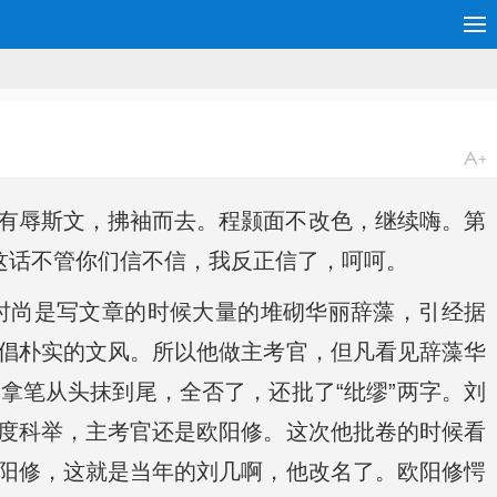
有辱斯文，拂袖而去。程颢面不改色，继续嗨。第
这话不管你们信不信，我反正信了，呵呵。
时尚是写文章的时候大量的堆砌华丽辞藻，引经据
倡朴实的文风。所以他做主考官，但凡看见辞藻华
拿笔从头抹到尾，全否了，还批了“纰缪”两字。刘
度科举，主考官还是欧阳修。这次他批卷的时候看
阳修，这就是当年的刘几啊，他改名了。欧阳修愕