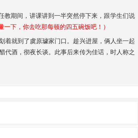
学任教期间，讲课讲到一半突然停下来，跟学生们说
量一下，你去吃那每顿的四五碗饭吧！）
划着就到了虞原璩家门口。趁兴进屋，俩人坐一起
醋代酒，彻夜长谈。此事后来传为佳话，时人称之