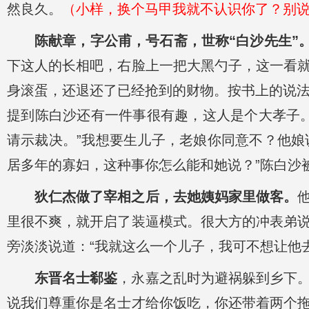
然良久。
（小样，换个马甲我就不认识你了？别
陈献章，字公甫，号石斋，世称“白沙先生”
下这人的长相吧，右脸上一把大黑勺子，这一看
身滚蛋，还退还了已经抢到的财物。按书上的说
提到陈白沙还有一件事很有趣，这人是个大孝子
请示裁决。”我想要生儿子，老娘你同意不？他娘
居多年的寡妇，这种事你怎么能和她说？”陈白沙
狄仁杰做了宰相之后，去她姨妈家里做客。
里很不爽，就开启了装逼模式。很大方的冲表弟
旁淡淡说道：“我就这么一个儿子，我可不想让他
东晋名士郗鉴
，永嘉之乱时为避祸躲到乡下
说我们尊重你是名士才给你饭吃，你还带着两个