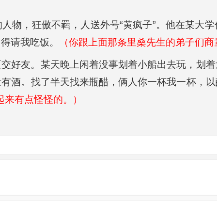
人物，狂傲不羁，人送外号“黄疯子”。他在某大
们得请我吃饭。
（你跟上面那条里桑先生的弟子们商
至交好友。某天晚上闲着没事划着小船出去玩，划着
没有酒。找了半天找来瓶醋，俩人你一杯我一杯，以
起来有点怪怪的。）