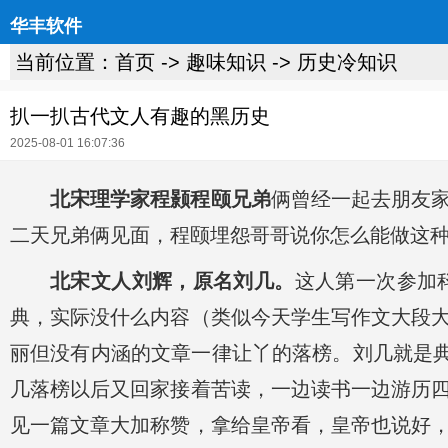
华丰软件
当前位置：
首页
->
趣味知识
->
历史冷知识
扒一扒古代文人有趣的黑历史
2025-08-01 16:07:36
北宋理学家程颢程颐兄弟
俩曾经一起去朋友
二天兄弟俩见面，程颐埋怨哥哥说你怎么能做这种
北宋文人刘辉，原名刘几。
这人第一次参加
典，实际没什么内容（类似今天学生写作文大段
丽但没有内涵的文章一律让丫的落榜。刘几就是典
几落榜以后又回家接着苦读，一边读书一边游历
见一篇文章大加称赞，拿给皇帝看，皇帝也说好