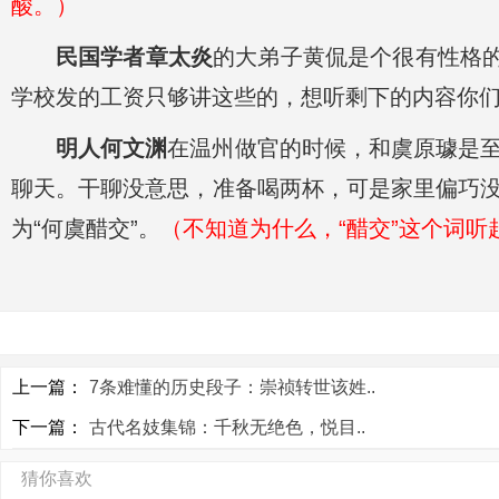
酸。）
民国学者章太炎
的大弟子黄侃是个很有性格的
学校发的工资只够讲这些的，想听剩下的内容你
明人何文渊
在温州做官的时候，和虞原璩是
聊天。干聊没意思，准备喝两杯，可是家里偏巧
为“何虞醋交”。
（不知道为什么，“醋交”这个词听
上一篇：
7条难懂的历史段子：崇祯转世该姓..
下一篇：
古代名妓集锦：千秋无绝色，悦目..
猜你喜欢