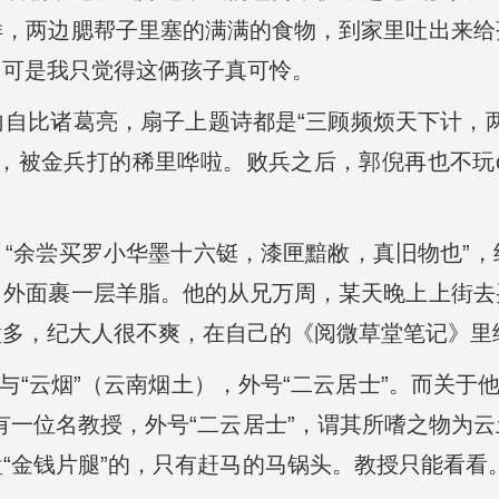
样，两边腮帮子里塞的满满的食物，到家里吐出来给
，可是我只觉得这俩孩子真可怜。
向自比诸葛亮，扇子上题诗都是“三顾频烦天下计，
归，被金兵打的稀里哗啦。败兵之后，郭倪再也不玩c
，“余尝买罗小华墨十六铤，漆匣黯敝，真旧物也”
，外面裹一层羊脂。他的从兄万周，某天晚上上街去
多，纪大人很不爽，在自己的《阅微草堂笔记》里给
）与“云烟”（云南烟土），外号“二云居士”。而关于
有一位名教授，外号“二云居士”，谓其所嗜之物为
“金钱片腿”的，只有赶马的马锅头。教授只能看看。