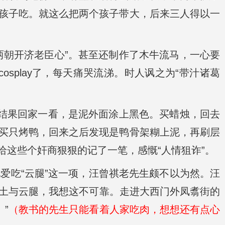
孩子吃。就这么把两个孩子带大，后来三人得以一
两朝开济老臣心”。甚至还制作了木牛流马，一心要
osplay了，每天痛哭流涕。时人讽之为“带汁诸葛
，结果回家一看，是泥外面涂上黑色。买蜡烛，回去
买只烤鸭，回来之后发现是鸭骨架糊上泥，再刷层
这些个奸商狠狠的记了一笔，感慨“人情狙诈”。
他爱吃“云腿”这一项，汪曾祺老先生颇不以为然。汪
云土与云腿，我想这不可靠。走进大西门外凤翥街的
”
（教书的先生只能看着人家吃肉，想想还有点心