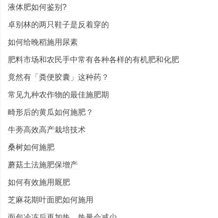
液体肥如何鉴别?
卓别林的两只鞋子是反着穿的
如何给晚稻施用尿素
肥料市场和农民手中常有各种各样的有机肥和化肥
竟然有「粪便胶囊」这种药？
常见九种农作物的最佳施肥期
畸形后的黄瓜如何施肥？
牛蒡高效高产栽培技术
桑树如何施肥
蘑菇土法施肥保增产
如何有效施用厩肥
芝麻花期叶面肥如何施用
面包冷冻后再加热，热量会减少