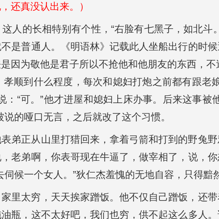
说，还真没认出来。）
。
这人的长相特别有个性，“右脸有七黑子，如北斗
就不是普通人。《明语林》记载此人坐船出行的时候
法是因为敬他是君子所以不抢他和他朋友的东西，不
。孝顺到什么程度，每次和媳妇打炮之前都有跟老娘
说：“可。”他才进屋和媳妇上床办事。后来这事被
被说的哑口无言，之后就改了这个习惯。
他表弟正从山里打猎回来，拿着弓箭和打到的野兔野
说，老弟啊，你表哥现在牛逼了，做宰相了，说，你
去伺候一个女人。”狄仁杰羞愧的无地自容，只得黯
。家里太穷，天天挨家蹭饭。他不仅自己蹭饭，还带
拖油瓶，这不太好吧，我们也穷，供不起这么多人。