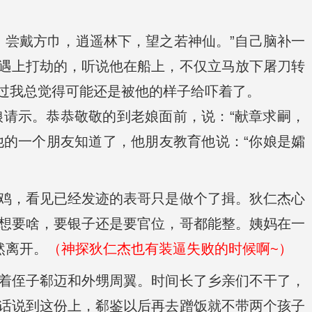
。尝戴方巾，逍遥林下，望之若神仙。”自己脑补一
遇上打劫的，听说他在船上，不仅立马放下屠刀转
过我总觉得可能还是被他的样子给吓着了。
请示。恭恭敬敬的到老娘面前，说：“献章求嗣，
他的一个朋友知道了，他朋友教育他说：“你娘是孀
鸡，看见已经发迹的表哥只是做个了揖。狄仁杰心
想要啥，要银子还是要官位，哥都能整。姨妈在一
然离开。
（神探狄仁杰也有装逼失败的时候啊~）
着侄子郗迈和外甥周翼。时间长了乡亲们不干了，
话说到这份上，郗鉴以后再去蹭饭就不带两个孩子