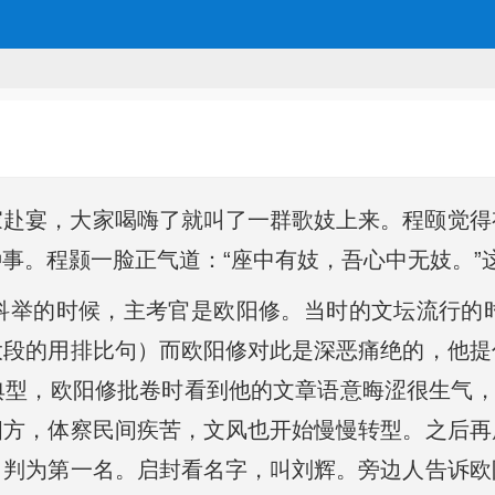
家赴宴，大家喝嗨了就叫了一群歌妓上来。程颐觉得
事。程颢一脸正气道：“座中有妓，吾心中无妓。”
科举的时候，主考官是欧阳修。当时的文坛流行的
大段的用排比句）而欧阳修对此是深恶痛绝的，他提
型，欧阳修批卷时看到他的文章语意晦涩很生气，
四方，体察民间疾苦，文风也开始慢慢转型。之后再
，判为第一名。启封看名字，叫刘辉。旁边人告诉欧